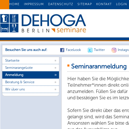
HOME
IMPRESSUM
DATENSCHUTZ
SITEMAP
KONTAKT
LOGIN
Besuchen Sie uns auch auf:
Facebook
Twitter
Instag
Startseite
Seminaranmeldung
Seminarangebote
Anmeldung
Hier haben Sie die Möglichke
Beratung & Service
Teilnehmer*innen direkt onl
Wir über uns
anzumelden. Füllen Sie dafür
und bestätigen Sie es im letzt
Sofern Sie direkt über das 
gelangt sind, wird das Semin
Ansonsten wählen Sie bitte