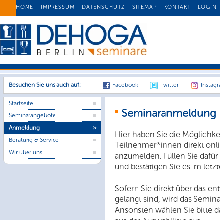
HOME
IMPRESSUM
DATENSCHUTZ
SITEMAP
KONTAKT
LOGIN
Besuchen Sie uns auch auf:
Facebook
Twitter
Instag
Startseite
Seminaranmeldung
Seminarangebote
Anmeldung
Hier haben Sie die Möglichke
Beratung & Service
Teilnehmer*innen direkt onl
Wir über uns
anzumelden. Füllen Sie dafür
und bestätigen Sie es im letzt
Sofern Sie direkt über das 
gelangt sind, wird das Semin
Ansonsten wählen Sie bitte