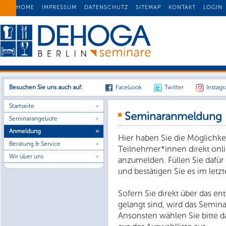
HOME
IMPRESSUM
DATENSCHUTZ
SITEMAP
KONTAKT
LOGIN
Besuchen Sie uns auch auf:
Facebook
Twitter
Instag
Startseite
Seminaranmeldung
Seminarangebote
Anmeldung
Hier haben Sie die Möglichke
Beratung & Service
Teilnehmer*innen direkt onl
Wir über uns
anzumelden. Füllen Sie dafür
und bestätigen Sie es im letzt
Sofern Sie direkt über das 
gelangt sind, wird das Semin
Ansonsten wählen Sie bitte