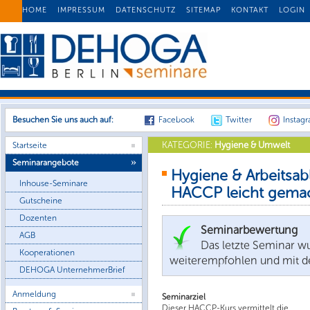
HOME
IMPRESSUM
DATENSCHUTZ
SITEMAP
KONTAKT
LOGIN
Besuchen Sie uns auch auf:
Facebook
Twitter
Instag
KATEGORIE:
Hygiene & Umwelt
Startseite
Seminarangebote
Hygiene & Arbeitsabl
Inhouse-Seminare
HACCP leicht gema
Gutscheine
Dozenten
Seminarbewertung
AGB
Das letzte Seminar 
Kooperationen
weiterempfohlen und mit d
DEHOGA UnternehmerBrief
Anmeldung
Seminarziel
Dieser HACCP-Kurs vermittelt die