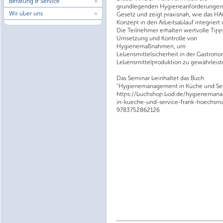
Beratung & Service
grundlegenden Hygieneanforderunge
Wir über uns
Gesetz und zeigt praxisnah, wie das H
Konzept in den Arbeitsablauf integriert 
Die Teilnehmer erhalten wertvolle Tipp
Umsetzung und Kontrolle von
Hygienemaßnahmen, um
Lebensmittelsicherheit in der Gastron
Lebensmittelproduktion zu gewährleist
Das Seminar beinhaltet das Buch
"Hygienemanagement in Küche und Ser
https://buchshop.bod.de/hygieneman
in-kueche-und-service-frank-hoechsm
9783752862126