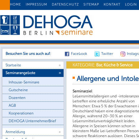
HOME
IMPRESSUM
DATENSCHUTZ
SITEMAP
KONTAKT
LOGIN
Besuchen Sie uns auch auf:
Facebook
Twitter
Instag
KATEGORIE:
Bar, Küche & Service
Startseite
Seminarangebote
Allergene und Intol
Inhouse-Seminare
Gutscheine
Seminarziel
Lebensmittelallergien und -intoleranze
Dozenten
betreffen eine erhebliche Anzahl von
AGB
Menschen: Etwa 5 % der Erwachsenen 
Deutschland haben eine diagnostiziert
Kooperationen
Allergie, während 20–30 % an einer
Lebensmittelunverträglichkeit leiden.
DEHOGA UnternehmerBrief
Allergene in Speisen können schon in
kleinstem Maße bei betroffenen Perso
Anmeldung
schwere Reaktionen auslösen. Dieses 