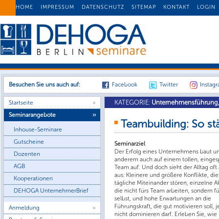
HOME
IMPRESSUM
DATENSCHUTZ
SITEMAP
KONTAKT
LOGIN
Besuchen Sie uns auch auf:
Facebook
Twitter
Instag
KATEGORIE:
Unternehmensführung, 
Startseite
Seminarangebote
Teambuilding: So st
Inhouse-Seminare
Gutscheine
Seminarziel
Der Erfolg eines Unternehmens baut un
Dozenten
anderem auch auf einem tollen, einges
AGB
Team auf. Und doch sieht der Alltag oft
aus: Kleinere und größere Konflikte, die
Kooperationen
tägliche Miteinander stören, einzelne A
die nicht fürs Team arbeiten, sondern fü
DEHOGA UnternehmerBrief
selbst, und hohe Erwartungen an die
Führungskraft, die gut motivieren soll, 
Anmeldung
nicht dominieren darf. Erleben Sie, wie